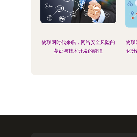
物联网时代来临，网络安全风险的
物联
蔓延与技术开发的碰撞
化升