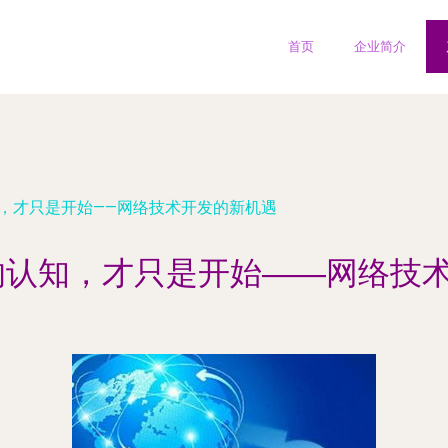
首页
企业简介
知，才只是开始——网络技术开发的新机遇
的认知，才只是开始——网络技