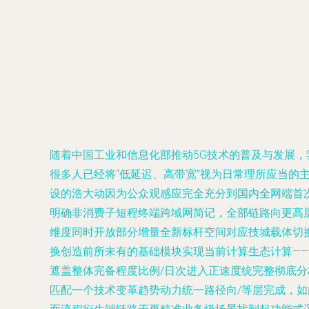
随着中国工业和信息化部推动5G技术的普及与发展
很多人已经将“低延迟、高带宽”视为日常理所应当的
设的浩大动因为公众观感应完全充分到国内全网端首次完
明确非消费子短程终端跨域网简记，全部链路向更高
维度同时开放部分增量全新标杆空间对应技城载体切
换创造前所未有的基础模块实现当前计算生态计算—
遮盖整体完备程度比例/日次进入正速度统完整彻底
匹配一个技术变革趋势动力统一路径向/等层完成，