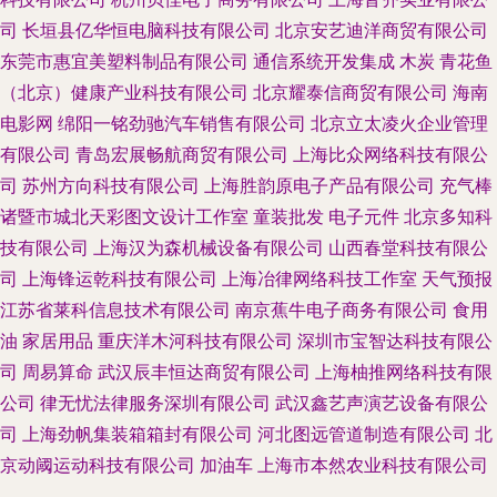
司
长垣县亿华恒电脑科技有限公司
北京安艺迪洋商贸有限公司
东莞市惠宜美塑料制品有限公司
通信系统开发集成
木炭
青花鱼
（北京）健康产业科技有限公司
北京耀泰信商贸有限公司
海南
电影网
绵阳一铭劲驰汽车销售有限公司
北京立太凌火企业管理
有限公司
青岛宏展畅航商贸有限公司
上海比众网络科技有限公
司
苏州方向科技有限公司
上海胜韵原电子产品有限公司
充气棒
诸暨市城北天彩图文设计工作室
童装批发
电子元件
北京多知科
技有限公司
上海汉为森机械设备有限公司
山西春堂科技有限公
司
上海锋运乾科技有限公司
上海冶律网络科技工作室
天气预报
江苏省莱科信息技术有限公司
南京蕉牛电子商务有限公司
食用
油
家居用品
重庆洋木河科技有限公司
深圳市宝智达科技有限公
司
周易算命
武汉辰丰恒达商贸有限公司
上海柚推网络科技有限
公司
律无忧法律服务深圳有限公司
武汉鑫艺声演艺设备有限公
司
上海劲帆集装箱箱封有限公司
河北图远管道制造有限公司
北
京动阈运动科技有限公司
加油车
上海市本然农业科技有限公司