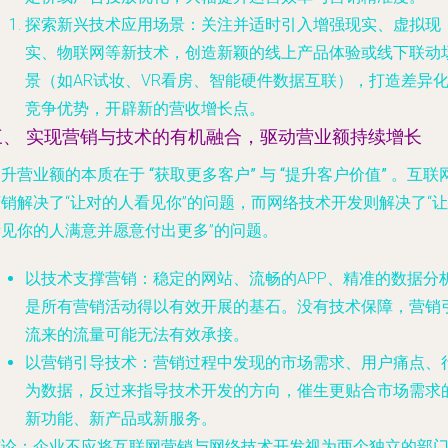
探索新兴技术应用场景
：关注并适时引入增强现实、虚拟现
实、物联网等新技术，创造新颖的线上产品体验或线下联动
景（如AR试妆、VR看房、智能硬件数据互联），打造差异
竞争优势，开辟新的营收增长点。
三、 实现营销与技术的有机融合，驱动营业额持续增长
提升营业额的本质在于
“获取更多客户”
与
“提升客户价值”
。互联
销解决了“让对的人看见你”的问题，而网络技术开发则解决了“让
看见你的人满意并愿意付出更多”的问题。
以技术支撑营销
：稳定的网站、流畅的APP、精准的数据分
是所有营销活动得以有效开展的基石。没有技术保障，营销
流来的流量可能无法有效承接。
以营销引导技术
：营销过程中发现的市场需求、用户痛点、
为数据，反过来指导技术开发的方向，催生更贴合市场需求
新功能、新产品或新服务。
结论
：企业不应将互联网营销与网络技术开发视为两个独立的部